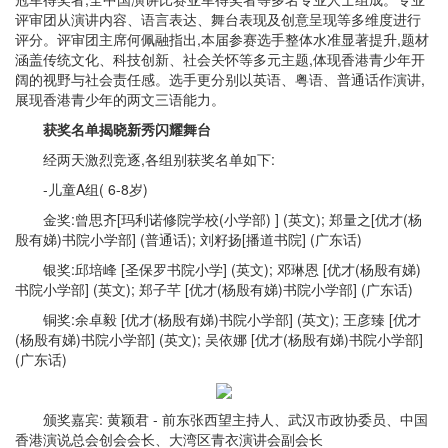
评审团从演讲内容、语言表达、舞台表现及创意呈现等多维度进行
评分。评审团主席何佩融指出,本届参赛选手整体水准显著提升,题材
涵盖传统文化、科技创新、社会关怀等多元主题,体现香港青少年开
阔的视野与社会责任感。选手更分别以英语、粤语、普通话作演讲,
展现香港青少年的两文三语能力。
获奖名单揭晓新秀闪耀舞台
经两天激烈竞逐,各组别获奖名单如下:
-儿童A组( 6-8岁)
金奖:曾思齐[玛利诺修院学校(小学部) ] (英文); 郑量之[优才(杨
殷有娣)书院小学部] (普通话); 刘籽扬[播道书院] (广东话)
银奖:邱培峰 [圣保罗书院小学] (英文); 邓琳恩 [优才(杨殷有娣)
书院小学部] (英文); 郑子芊 [优才(杨殷有娣)书院小学部] (广东话)
铜奖:余卓毅 [优才(杨殷有娣)书院小学部] (英文); 王彦臻 [优才
(杨殷有娣)书院小学部] (英文); 吴依娜 [优才(杨殷有娣)书院小学部]
(广东话)
颁奖嘉宾: 黄颖君 - 前东张西望主持人、武汉市政协委员、中国
香港演说总会创会会长、大湾区青衣演讲会副会长