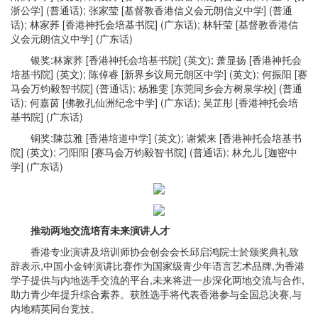
浙公学] (普通话); 张家莹 [基督教香港信义会元朗信义中学] (普通
话); 林家荞 [香港神托会培基书院] (广东话); 林轩莹 [基督教香港信
义会元朗信义中学] (广东话)
银奖:林家荞 [香港神托会培基书院] (英文); 萧显扬 [香港神托会
培基书院] (英文); 陈倬睿 [新界乡议局元朗区中学] (英文); 何振阳 [赛
马会万钧毅智书院] (普通话); 杨雅雯 [东莞同乡会方树泉学校] (普通
话); 何嘉茵 [佛教孔仙洲纪念中学] (广东话); 吴芷彤 [香港神托会培
基书院] (广东话)
铜奖:陳苡雅 [香港培道中学] (英文); 谢紫来 [香港神托会培基书
院] (英文); 刁阳阳 [赛马会万钧毅智书院] (普通话); 林允儿 [迦密中
学] (广东话)
推动两地交流培育未来演讲人才
香港专业演讲及培训师协会创会会长邱启鸿院士於颁奖典礼致
辞表示,中国小金钟演讲比赛作为国家级青少年语言艺术品牌,为香港
学子提供与内地选手交流的平台,未来将进一步深化两地交流与合作,
助力青少年提升综合素养。获胜选手将代表香港参与全国总决赛,与
内地精英同台竞技。