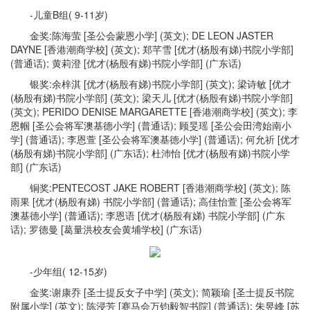
-儿童B组( 9-11岁)
金奖:陈海萤 [圣公会蒙恩小学] (英文); DE LEON JASTER
DAYNE [香港潮商学校] (英文); 郑芊雪 [优才(杨殷有娣)书院小学部]
(普通话); 黄莉澄 [优才(杨殷有娣)书院小学部] (广东话)
银奖:余梓淇 [优才(杨殷有娣)书院小学部] (英文); 梁诗敏 [优才
(杨殷有娣)书院小学部] (英文); 梁天儿 [优才(杨殷有娣)书院小学部]
(英文); PERIDO DENISE MARGARETTE [香港潮商学校] (英文); 李
恩帼 [圣公会将军澳基德小学] (普通话); 顾旻瑶 [圣公会田湾始南小
学] (普通话); 李恩萱 [圣公会将军澳基德小学] (普通话); 何允祈 [优才
(杨殷有娣)书院小学部] (广东话); 杜沛怡 [优才(杨殷有娣)书院小学
部] (广东话)
铜奖:PENTECOST JAKE ROBERT [香港潮商学校] (英文); 陈
雨果 [优才(杨殷有娣) 书院小学部] (普通话); 高佳怡萱 [圣公会将军
澳基德小学] (普通话); 李恩语 [优才(杨殷有娣) 书院小学部] (广东
话); 罗德曼 [葛量洪校友会黄埔学校] (广东话)
-少年组( 12-15岁)
金奖:谢康乔 [圣士提反女子中学] (英文); 简颖瑜 [圣士提反书院
附属小学] (英文); 陈浸芳 [赛马会万钧毅智书院] (普通话); 朱昱峰 [苏