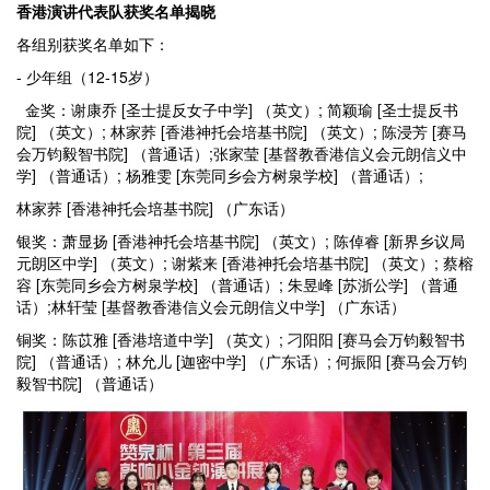
香港演讲代表队
获奖名单揭晓
各组别获奖名单如下：
- 少年组（12-15岁）
金奖：谢康乔 [圣士提反女子中学] （英文）; 简颖瑜 [圣士提反书
院] （英文）; 林家荞 [香港神托会培基书院] （英文）; 陈浸芳 [赛马
会万钧毅智书院] （普通话）;张家莹 [基督教香港信义会元朗信义中
学] （普通话）; 杨雅雯 [东莞同乡会方树泉学校] （普通话）;
林家荞 [香港神托会培基书院] （广东话）
银奖：萧显扬 [香港神托会培基书院] （英文）; 陈倬睿 [新界乡议局
元朗区中学] （英文）; 谢紫来 [香港神托会培基书院] （英文）; 蔡榕
容 [东莞同乡会方树泉学校] （普通话）; 朱昱峰 [苏浙公学] （普通
话）;林轩莹 [基督教香港信义会元朗信义中学] （广东话）
铜奖：陈苡雅 [香港培道中学] （英文）; 刁阳阳 [赛马会万钧毅智书
院] （普通话）; 林允儿 [迦密中学] （广东话）; 何振阳 [赛马会万钧
毅智书院] （普通话）