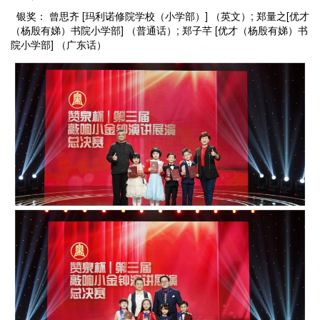
银奖： 曾思齐 [玛利诺修院学校（小学部）] （英文）; 郑量之[优才
（杨殷有娣）书院小学部] （普通话）; 郑子芊 [优才（杨殷有娣）书
院小学部] （广东话）