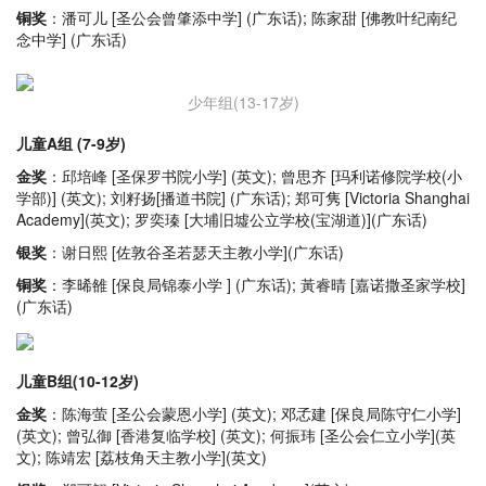
铜奖
：潘可儿 [圣公会曾肇添中学] (广东话); 陈家甜 [佛教叶纪南纪
念中学] (广东话)
少年组(13-17岁)
儿童A组 (7-9岁)
金奖
：邱培峰 [圣保罗书院小学] (英文); 曾思齐 [玛利诺修院学校(小
学部)] (英文); 刘籽扬[播道书院] (广东话); 郑可隽 [Victoria Shanghai
Academy](英文); 罗奕瑧 [大埔旧墟公立学校(宝湖道)](广东话)
银奖
：谢日熙 [佐敦谷圣若瑟天主教小学](广东话)
铜奖
：李晞雒 [保良局锦泰小学 ] (广东话); 黃睿晴 [嘉诺撒圣家学校]
(广东话)
儿童B组(10-12岁)
金奖
：陈海萤 [圣公会蒙恩小学] (英文); 邓孞建 [保良局陈守仁小学]
(英文); 曾弘御 [香港复临学校] (英文); 何振玮 [圣公会仁立小学](英
文); 陈靖宏 [荔枝角天主教小学](英文)