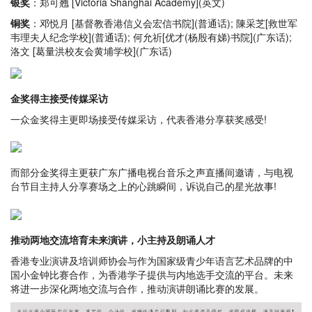
银奖
：郑可翘 [Victoria Shanghai Academy](英文)
铜奖
：邓悦月 [基督教香港信义会宏信书院](普通话); 陳采芝[救世军
韦理夫人纪念学校](普通话); 何允祈[优才(杨殷有娣)书院](广东话);
洛文 [葛量洪校友会黄埔学校](广东话)
金奖得主接受传媒采访
一众金奖得主更即场接受传媒采访，代表香港分享获奖感受!
而部分金奖得主更获广东广播电视台音乐之声直播间邀请，与电视
台节目主持人分享赛场之上的心跳瞬间，诉说自己的星光故事!
推动两地交流培育未来演讲，小主持及朗诵人才
香港专业演讲及培训师协会与作为国家级青少年语言艺术品牌的中
国小金钟比赛合作，为香港学子提供与内地选手交流的平台。未来
将进一步深化两地交流与合作，推动演讲朗诵比赛的发展。