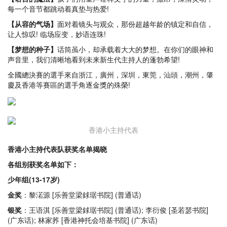
每一个音节都跳动着真垫与热爱!
【从容的气场】
面对着镜头与观众，那份超越年龄的镇定和自信，
让人惊叹! 临场应变，妙语连珠!
【梦想的种子】
话筒虽小，却承载着大大的梦想。在你们的眼神和
声音里，我们清晰地看到未来新生代主持人的蓬勃希望!
全國總決賽的選手來自浙江，廣州，深圳，東莞，汕頭，潮州，肇
慶及香港等賽區的選手角逐金獎的殊榮!
香港小主持代表
香港小主持代表队获奖名单揭晓
各组别获奖名单如下：
少年组(13-17岁)
金奖
：黎渃源 [乐善堂梁銶琚书院] (普通话)
银奖
：王语淇 [乐善堂梁銶琚书院] (普通话); 李衍俊 [圣若瑟书院]
(广东话); 林家荞 [香港神托会培基书院] (广东话)