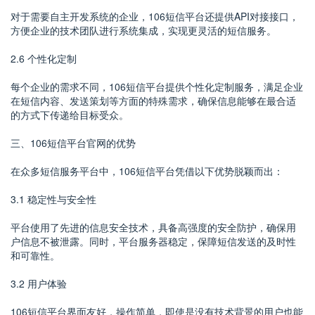
对于需要自主开发系统的企业，106短信平台还提供API对接接口，
方便企业的技术团队进行系统集成，实现更灵活的短信服务。
2.6 个性化定制
每个企业的需求不同，106短信平台提供个性化定制服务，满足企业
在短信内容、发送策划等方面的特殊需求，确保信息能够在最合适
的方式下传递给目标受众。
三、106短信平台官网的优势
在众多短信服务平台中，106短信平台凭借以下优势脱颖而出：
3.1 稳定性与安全性
平台使用了先进的信息安全技术，具备高强度的安全防护，确保用
户信息不被泄露。同时，平台服务器稳定，保障短信发送的及时性
和可靠性。
3.2 用户体验
106短信平台界面友好，操作简单，即使是没有技术背景的用户也能