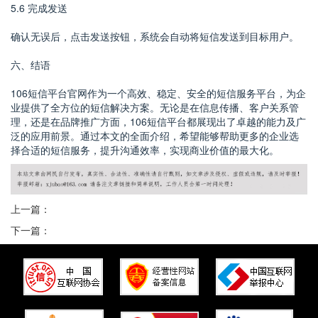
5.6 完成发送
确认无误后，点击发送按钮，系统会自动将短信发送到目标用户。
六、结语
106短信平台官网作为一个高效、稳定、安全的短信服务平台，为企
业提供了全方位的短信解决方案。无论是在信息传播、客户关系管
理，还是在品牌推广方面，106短信平台都展现出了卓越的能力及广
泛的应用前景。通过本文的全面介绍，希望能够帮助更多的企业选
择合适的短信服务，提升沟通效率，实现商业价值的最大化。
上一篇：
下一篇：